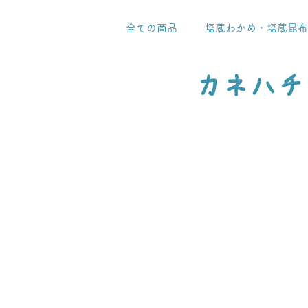
全ての商品
塩蔵わかめ・塩蔵昆布
カネハチ
調理例