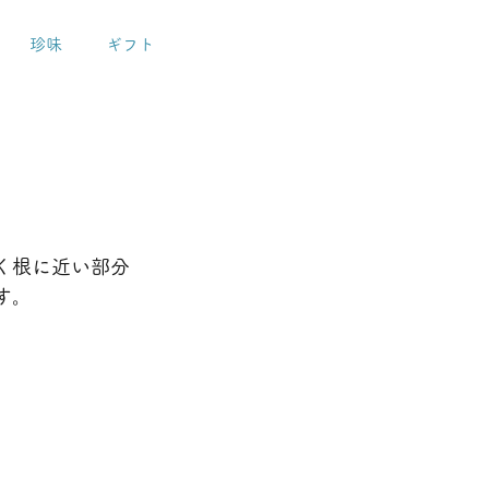
珍味
ギフト
く根に近い部分
す。