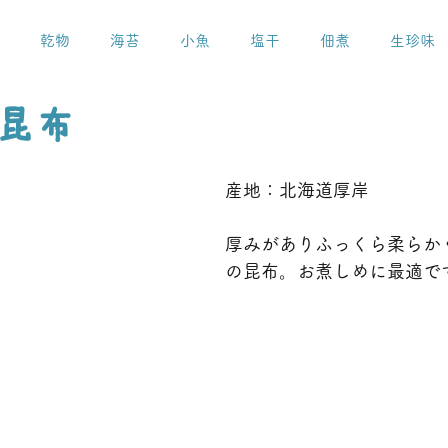
乾物
海苔
小魚
塩干
佃煮
生珍味
昆布
産地：北海道厚岸
厚みがありふっくら柔らか
の昆布。お煮しめに最適で