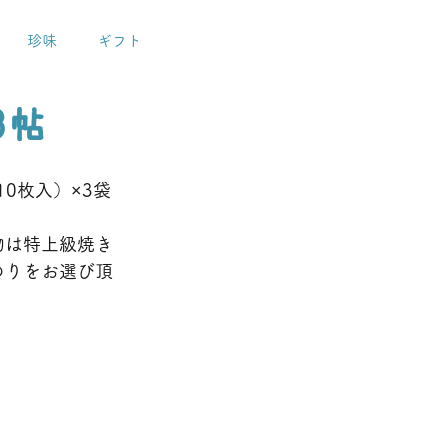
珍味
ギフト
3帖
10枚入）×3袋
物は特上級焼き
のりをお選び頂