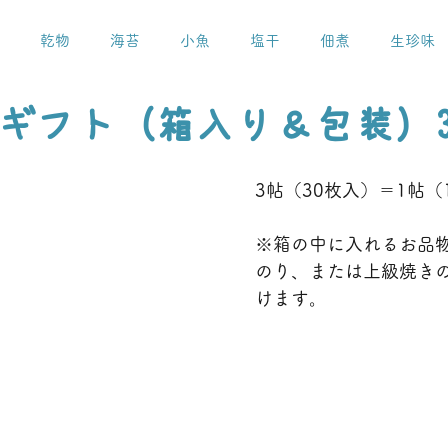
乾物
海苔
小魚
塩干
佃煮
生珍味
ギフト（箱入り＆包装）
3帖（30枚入）＝1帖（
※箱の中に入れるお品
のり、または上級焼き
けます。