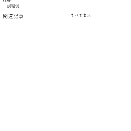
乾物
調理例
すべて表示
関連記事
日高昆布
コメント
カネハチ昆布