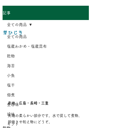
記事
全ての商品
芽ひじき
全ての商品
塩蔵わかめ・塩蔵昆布
乾物
海苔
小魚
塩干
佃煮
産地：広島・長崎・三重
生珍味
珍味
先端の柔らかい部分です。水で戻して煮物、
卵焼きや和え物にどうぞ。
ギフト