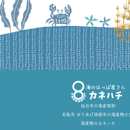
仙台市の​海産物卸
名取市 ゆりあげ港朝市の海産物小
​海産物のカネハチ