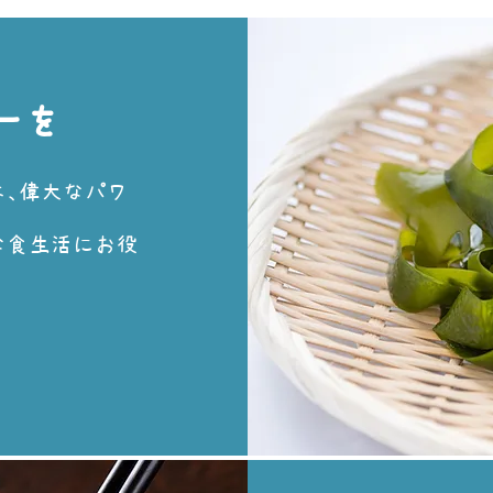
ーを
、偉大なパワ
な食生活にお役